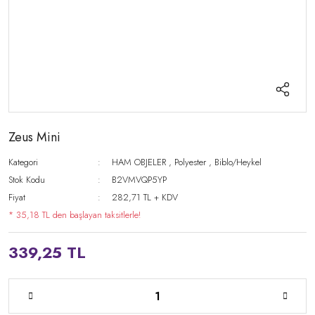
Zeus Mini
Kategori
HAM OBJELER
,
Polyester
,
Biblo/Heykel
Stok Kodu
B2VMVQP5YP
Fiyat
282,71 TL + KDV
* 35,18 TL den başlayan taksitlerle!
339,25 TL