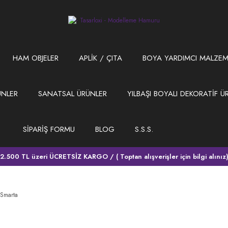
HAM OBJELER
APLİK / ÇITA
BOYA YARDIMCI MALZEM
ÜNLER
SANATSAL ÜRÜNLER
YILBAŞI BOYALI DEKORATİF Ü
SİPARİŞ FORMU
BLOG
S.S.S.
2.500 TL üzeri ÜCRETSİZ KARGO / ( Toptan alışverişler için bilgi alınız