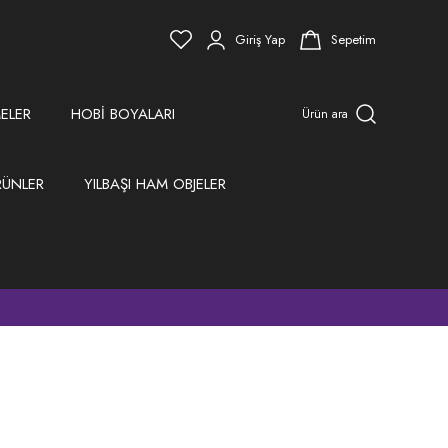
Giriş Yap
Sepetim
ELER
HOBİ BOYALARI
Ürün ara
RÜNLER
YILBAŞI HAM OBJELER
)