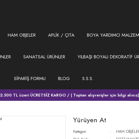
HAM OBJELER
APLİK / ÇITA
BOYA YARDIMCI MALZEM
ÜNLER
SANATSAL ÜRÜNLER
YILBAŞI BOYALI DEKORATİF Ü
SİPARİŞ FORMU
BLOG
S.S.S.
2.500 TL üzeri ÜCRETSİZ KARGO / ( Toptan alışverişler için bilgi alınız
Yürüyen At
Kategori
HAM OBJELE