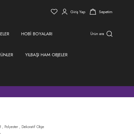
Giriş Yap
Sepetim
ELER
HOBİ BOYALARI
Ürün ara
RÜNLER
YILBAŞI HAM OBJELER
)
R
,
Polyester
,
Dekoratif Obje