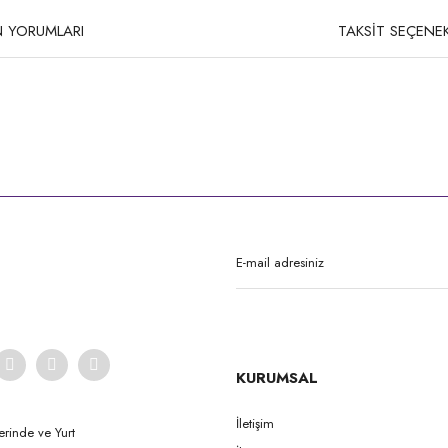
 YORUMLARI
TAKSİT SEÇENEK
rda yetersiz gördüğünüz noktaları öneri formunu kullanarak tarafımıza iletebilirsi
Bu ürüne ilk yorumu siz yapın!
Yorum Yaz
KURUMSAL
İletişim
erinde ve Yurt