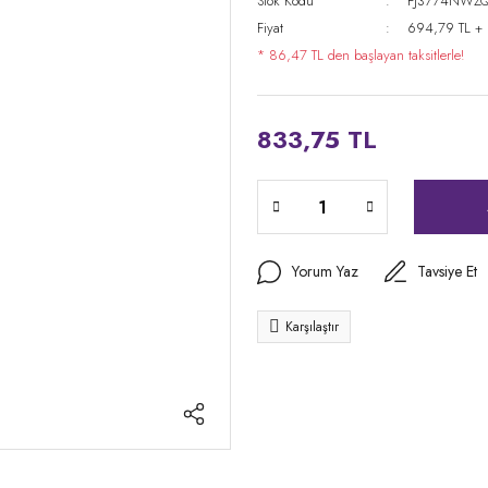
Stok Kodu
FJ3774NWZ
Fiyat
694,79 TL +
* 86,47 TL den başlayan taksitlerle!
833,75 TL
Yorum Yaz
Tavsiye Et
Karşılaştır