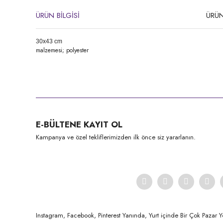
ÜRÜN BİLGİSİ
ÜRÜN
30x43 cm
malzemesi; polyester
Bu ürünün fiyat bilgisi, resim, ürün açıklamalarında ve diğer konula
Görüş ve önerileriniz için teşekkür ederiz.
Ürün resmi kalitesiz, bozuk veya görüntülenemiyor.
E-BÜLTENE KAYIT OL
Ürün açıklamasında eksik bilgiler bulunuyor.
Kampanya ve özel tekliflerimizden ilk önce siz yararlanın.
Ürün bilgilerinde hatalar bulunuyor.
Ürün fiyatı diğer sitelerden daha pahalı.
Bu ürüne benzer farklı alternatifler olmalı.
Instagram, Facebook, Pinterest Yanında, Yurt içinde Bir Çok Pazar Y