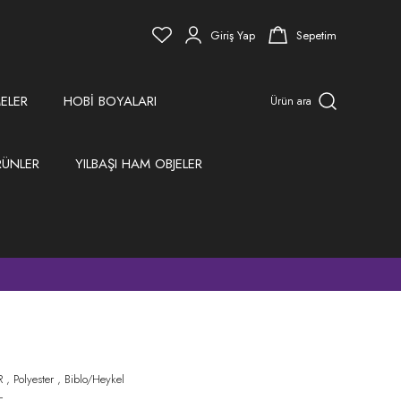
Giriş Yap
Sepetim
ELER
HOBİ BOYALARI
Ürün ara
RÜNLER
YILBAŞI HAM OBJELER
)
R
,
Polyester
,
Biblo/Heykel