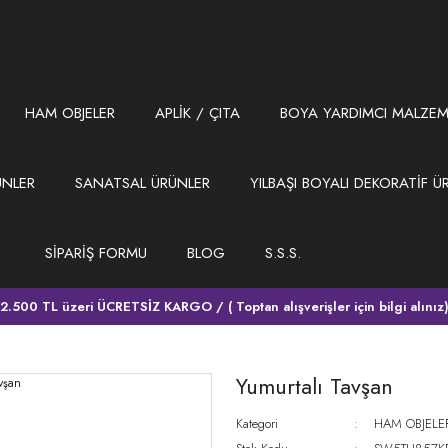
HAM OBJELER
APLİK / ÇITA
BOYA YARDIMCI MALZEM
ÜNLER
SANATSAL ÜRÜNLER
YILBAŞI BOYALI DEKORATİF Ü
SİPARİŞ FORMU
BLOG
S.S.S.
2.500 TL üzeri ÜCRETSİZ KARGO / ( Toptan alışverişler için bilgi alınız
Yumurtalı Tavşan
Kategori
HAM OBJELE