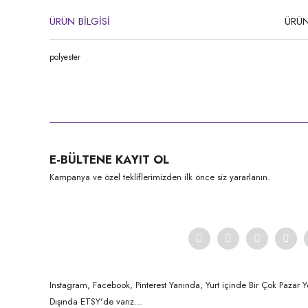
ÜRÜN BİLGİSİ
ÜRÜN
polyester
Bu ürünün fiyat bilgisi, resim, ürün açıklamalarında ve diğer konula
Görüş ve önerileriniz için teşekkür ederiz.
Ürün resmi kalitesiz, bozuk veya görüntülenemiyor.
E-BÜLTENE KAYIT OL
Ürün açıklamasında eksik bilgiler bulunuyor.
Kampanya ve özel tekliflerimizden ilk önce siz yararlanın.
Ürün bilgilerinde hatalar bulunuyor.
Ürün fiyatı diğer sitelerden daha pahalı.
Bu ürüne benzer farklı alternatifler olmalı.
Instagram, Facebook, Pinterest Yanında, Yurt içinde Bir Çok Pazar Y
Dışında ETSY'de varız...