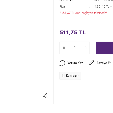
Stok Kodu
SW5TH857K
Fiyat
426,46 TL +
* 53,07 TL den başlayan taksitlerle!
511,75 TL
Yorum Yaz
Tavsiye Et
Karşılaştır