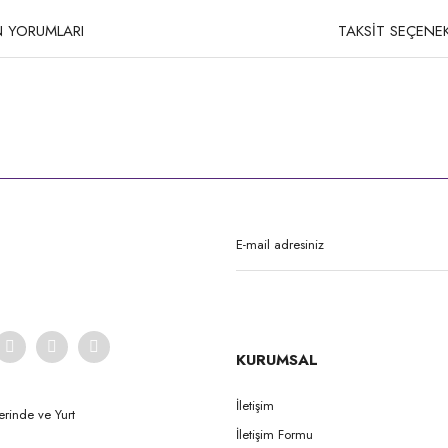
 YORUMLARI
TAKSİT SEÇENEK
rda yetersiz gördüğünüz noktaları öneri formunu kullanarak tarafımıza iletebilirsi
Bu ürüne ilk yorumu siz yapın!
Yorum Yaz
KURUMSAL
İletişim
erinde ve Yurt
İletişim Formu
Gönder