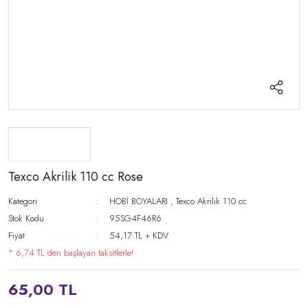
Texco Akrilik 110 cc Rose
Kategori
HOBİ BOYALARI
,
Texco Akrilik 110 cc
Stok Kodu
95SG4F46R6
Fiyat
54,17 TL + KDV
* 6,74 TL den başlayan taksitlerle!
65,00 TL