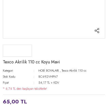
Texco Akrilik 110 cc Koyu Mavi
Kategori
HOBİ BOYALARI
,
Texco Akrilik 110 cc
Stok Kodu
8C692VHPN7
Fiyat
54,17 TL + KDV
* 6,74 TL den başlayan taksitlerle!
65,00 TL