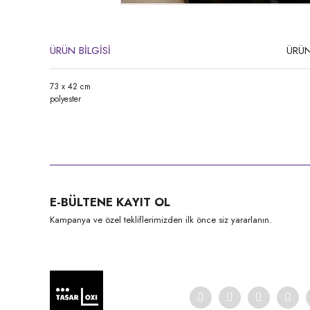
ÜRÜN BİLGİSİ
ÜRÜN
73 x 42 cm
polyester
Bu ürünün fiyat bilgisi, resim, ürün açıklamalarında ve diğer konula
Görüş ve önerileriniz için teşekkür ederiz.
Ürün resmi kalitesiz, bozuk veya görüntülenemiyor.
E-BÜLTENE KAYIT OL
Ürün açıklamasında eksik bilgiler bulunuyor.
Kampanya ve özel tekliflerimizden ilk önce siz yararlanın.
Ürün bilgilerinde hatalar bulunuyor.
Ürün fiyatı diğer sitelerden daha pahalı.
Bu ürüne benzer farklı alternatifler olmalı.