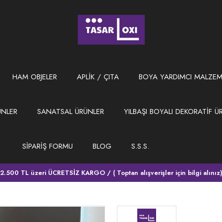
HAM OBJELER
APLİK / ÇITA
BOYA YARDIMCI MALZEM
ÜNLER
SANATSAL ÜRÜNLER
YILBAŞI BOYALI DEKORATİF Ü
SİPARİŞ FORMU
BLOG
S.S.S.
2.500 TL üzeri ÜCRETSİZ KARGO / ( Toptan alışverişler için bilgi alınız