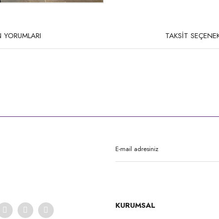
 YORUMLARI
TAKSİT SEÇENEK
rda yetersiz gördüğünüz noktaları öneri formunu kullanarak tarafımıza iletebilirsi
Bu ürüne ilk yorumu siz yapın!
Yorum Yaz
KURUMSAL