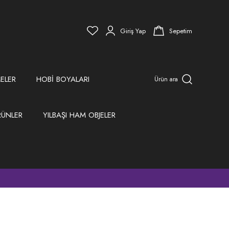
Giriş Yap
Sepetim
ELER
HOBİ BOYALARI
Ürün ara
RÜNLER
YILBAŞI HAM OBJELER
)