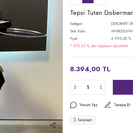
Tepsi Tutan Doberma
Kategori
DEKORATİF Ü
Stok Kodu
WHBQ3UH9
Fiyat
6.995,00 TL
* 870,53 TL den başlayan taksitlerle!
8.394,00 TL
Yorum Yaz
Tavsiye Et
Karşılaştır