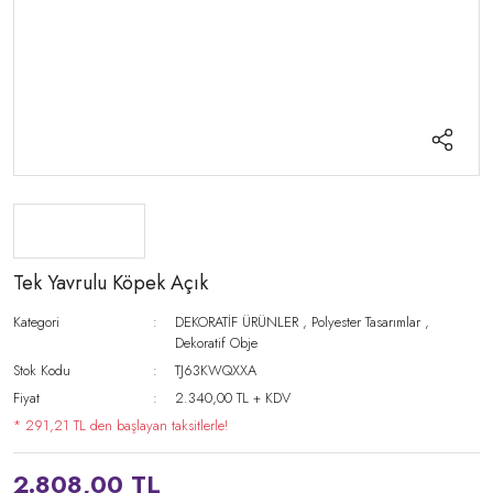
Tek Yavrulu Köpek Açık
Kategori
DEKORATİF ÜRÜNLER
,
Polyester Tasarımlar
,
Dekoratif Obje
Stok Kodu
TJ63KWQXXA
Fiyat
2.340,00 TL + KDV
* 291,21 TL den başlayan taksitlerle!
2.808,00 TL