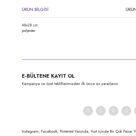
ÜRÜN BİLGİSİ
ÜRÜN
48x28 cm
polyester
Bu ürünün fiyat bilgisi, resim, ürün açıklamalarında ve diğer konula
Görüş ve önerileriniz için teşekkür ederiz.
Ürün resmi kalitesiz, bozuk veya görüntülenemiyor.
E-BÜLTENE KAYIT OL
Ürün açıklamasında eksik bilgiler bulunuyor.
Kampanya ve özel tekliflerimizden ilk önce siz yararlanın.
Ürün bilgilerinde hatalar bulunuyor.
Ürün fiyatı diğer sitelerden daha pahalı.
Bu ürüne benzer farklı alternatifler olmalı.
Instagram, Facebook, Pinterest Yanında, Yurt içinde Bir Çok Pazar Y