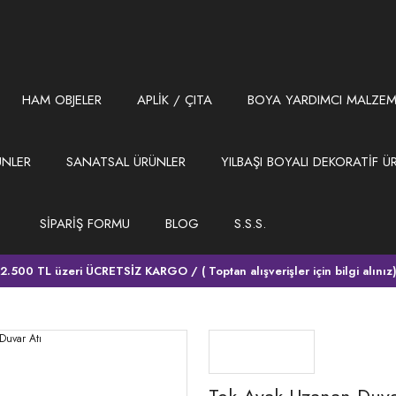
HAM OBJELER
APLİK / ÇITA
BOYA YARDIMCI MALZEM
ÜNLER
SANATSAL ÜRÜNLER
YILBAŞI BOYALI DEKORATİF Ü
SİPARİŞ FORMU
BLOG
S.S.S.
2.500 TL üzeri ÜCRETSİZ KARGO / ( Toptan alışverişler için bilgi alınız