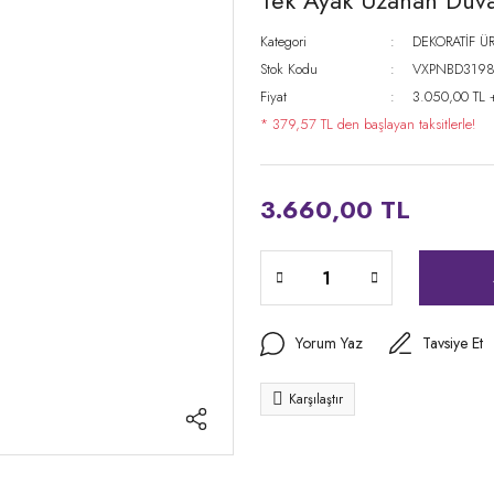
Tek Ayak Uzanan Duva
Kategori
DEKORATİF Ü
Stok Kodu
VXPNBD319
Fiyat
3.050,00 TL 
* 379,57 TL den başlayan taksitlerle!
3.660,00 TL
Yorum Yaz
Tavsiye Et
Karşılaştır