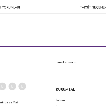
 YORUMLARI
TAKSİT SEÇENEK
rda yetersiz gördüğünüz noktaları öneri formunu kullanarak tarafımıza iletebilirsi
Bu ürüne ilk yorumu siz yapın!
Yorum Yaz
KURUMSAL
İletişim
erinde ve Yurt