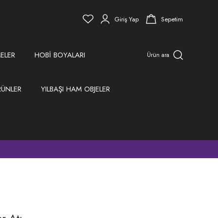
Giriş Yap
Sepetim
ELER
HOBİ BOYALARI
Ürün ara
RÜNLER
YILBAŞI HAM OBJELER
)