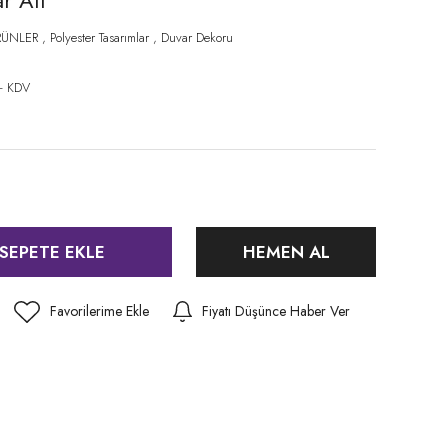
r Atı
RÜNLER
,
Polyester Tasarımlar
,
Duvar Dekoru
8
+ KDV
SEPETE EKLE
HEMEN AL
Fiyatı Düşünce Haber Ver