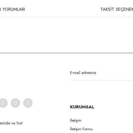
 YORUMLARI
TAKSİT SEÇENEK
rda yetersiz gördüğünüz noktaları öneri formunu kullanarak tarafımıza iletebilirsi
Bu ürüne ilk yorumu siz yapın!
Yorum Yaz
KURUMSAL
İletişim
erinde ve Yurt
İletişim Formu
Gönder