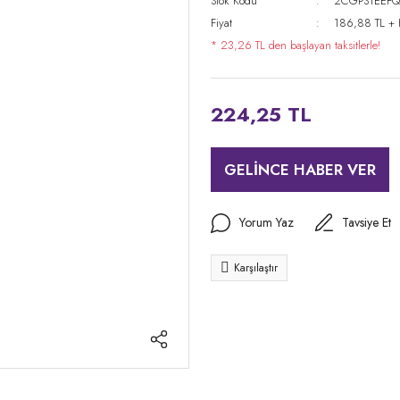
Stok Kodu
2CGPS1EEFQ
Fiyat
186,88 TL +
* 23,26 TL den başlayan taksitlerle!
224,25 TL
GELİNCE HABER VER
Yorum Yaz
Tavsiye Et
Karşılaştır