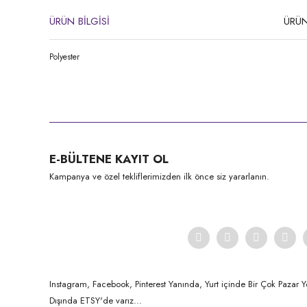
ÜRÜN BİLGİSİ
ÜRÜN
Polyester
Bu ürünün fiyat bilgisi, resim, ürün açıklamalarında ve diğer konula
Görüş ve önerileriniz için teşekkür ederiz.
Ürün resmi kalitesiz, bozuk veya görüntülenemiyor.
E-BÜLTENE KAYIT OL
Ürün açıklamasında eksik bilgiler bulunuyor.
Kampanya ve özel tekliflerimizden ilk önce siz yararlanın.
Ürün bilgilerinde hatalar bulunuyor.
Ürün fiyatı diğer sitelerden daha pahalı.
Bu ürüne benzer farklı alternatifler olmalı.
Instagram, Facebook, Pinterest Yanında, Yurt içinde Bir Çok Pazar Y
Dışında ETSY'de varız...