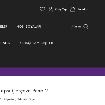
Giriş Yap
Sepetim
ELER
HOBİ BOYALARI
Ürün ara
RÜNLER
YILBAŞI HAM OBJELER
)
 Tepsi Çerçeve Pano 2
R
,
Polyester
,
Dekoratif Obje