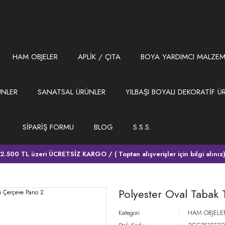
HAM OBJELER
APLİK / ÇITA
BOYA YARDIMCI MALZEM
ÜNLER
SANATSAL ÜRÜNLER
YILBAŞI BOYALI DEKORATİF Ü
SİPARİŞ FORMU
BLOG
S.S.S.
2.500 TL üzeri ÜCRETSİZ KARGO / ( Toptan alışverişler için bilgi alınız
2
Polyester Oval Tabak
Kategori
HAM OBJELE