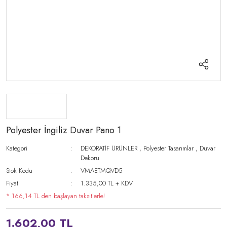
Polyester İngiliz Duvar Pano 1
Kategori
DEKORATİF ÜRÜNLER
,
Polyester Tasarımlar
,
Duvar
Dekoru
Stok Kodu
VMAETMQVD5
Fiyat
1.335,00 TL + KDV
* 166,14 TL den başlayan taksitlerle!
1.602,00 TL