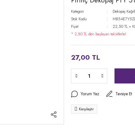
Pirinç Dekopaj PTY 5
Kategori
Dekopaj Kağıtl
Stok Kodu
MB54E7Y5Z
Fiyat
22,50 TL + 
* 2,80 TL den başlayan taksitlerle!
27,00 TL
Yorum Yaz
Tavsiye Et
Karşılaştır