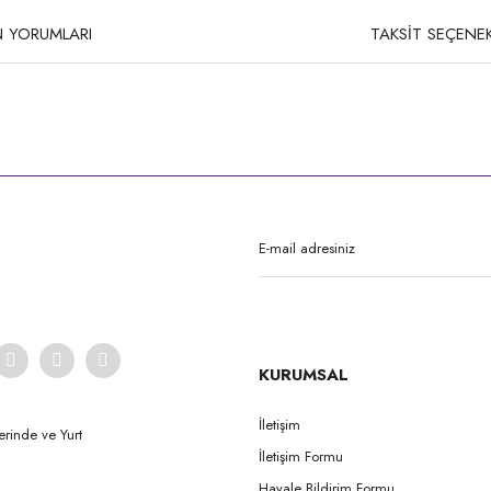
 YORUMLARI
TAKSİT SEÇENEK
rda yetersiz gördüğünüz noktaları öneri formunu kullanarak tarafımıza iletebilirsi
Bu ürüne ilk yorumu siz yapın!
Yorum Yaz
KURUMSAL
İletişim
erinde ve Yurt
İletişim Formu
Gönder
Havale Bildirim Formu