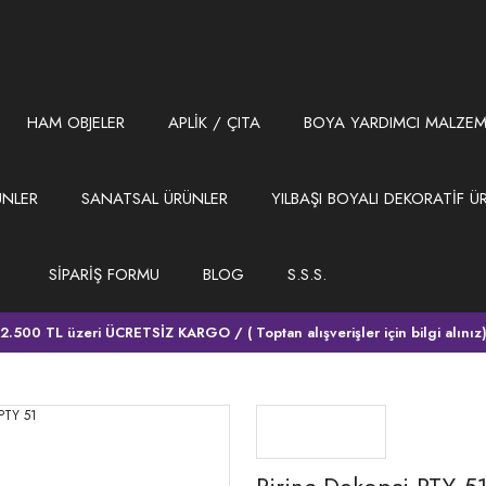
HAM OBJELER
APLİK / ÇITA
BOYA YARDIMCI MALZEM
ÜNLER
SANATSAL ÜRÜNLER
YILBAŞI BOYALI DEKORATİF Ü
SİPARİŞ FORMU
BLOG
S.S.S.
2.500 TL üzeri ÜCRETSİZ KARGO / ( Toptan alışverişler için bilgi alınız