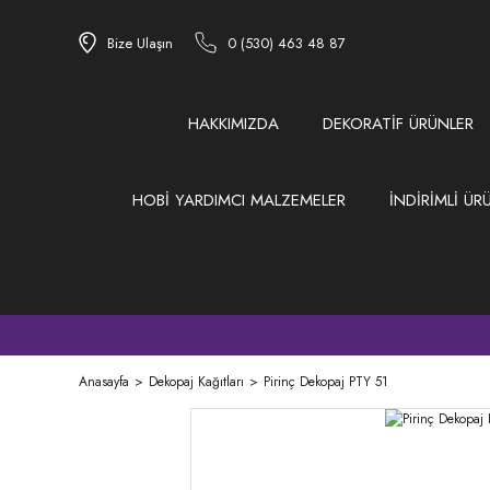
Bize Ulaşın
0 (530) 463 48 87
HAKKIMIZDA
DEKORATİF ÜRÜNLER
HOBİ YARDIMCI MALZEMELER
İNDİRİMLİ ÜR
Anasayfa
Dekopaj Kağıtları
Pirinç Dekopaj PTY 51