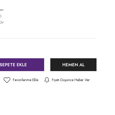
1
arı
D
KDV
SEPETE EKLE
HEMEN AL
Fiyatı Düşünce Haber Ver