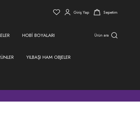
Giriş Yap
Sepetim
ELER
HOBİ BOYALARI
Ürün ara
RÜNLER
YILBAŞI HAM OBJELER
)