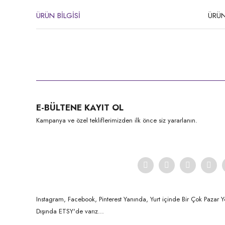
ÜRÜN BİLGİSİ
ÜRÜN
Bu ürünün fiyat bilgisi, resim, ürün açıklamalarında ve diğer konula
Görüş ve önerileriniz için teşekkür ederiz.
Ürün resmi kalitesiz, bozuk veya görüntülenemiyor.
E-BÜLTENE KAYIT OL
Ürün açıklamasında eksik bilgiler bulunuyor.
Kampanya ve özel tekliflerimizden ilk önce siz yararlanın.
Ürün bilgilerinde hatalar bulunuyor.
Ürün fiyatı diğer sitelerden daha pahalı.
Bu ürüne benzer farklı alternatifler olmalı.
Instagram, Facebook, Pinterest Yanında, Yurt içinde Bir Çok Pazar Y
Dışında ETSY'de varız...