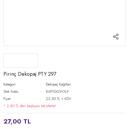
Pirinç Dekopaj PTY 297
Kategori
Dekopaj Kağıtları
Stok Kodu
86P1GGWXLF
Fiyat
22,50 TL + KDV
* 2,80 TL den başlayan taksitlerle!
27,00 TL