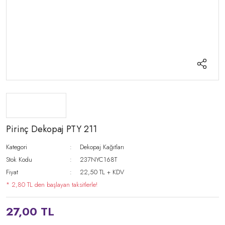
Pirinç Dekopaj PTY 211
Kategori
Dekopaj Kağıtları
Stok Kodu
237NYC168T
Fiyat
22,50 TL + KDV
* 2,80 TL den başlayan taksitlerle!
27,00 TL