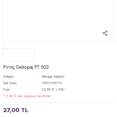
Pirinç Dekopaj PT 502
Kategori
Dekopaj Kağıtları
Stok Kodu
1HDY1WA7V2
Fiyat
22,50 TL + KDV
* 2,80 TL den başlayan taksitlerle!
27,00 TL