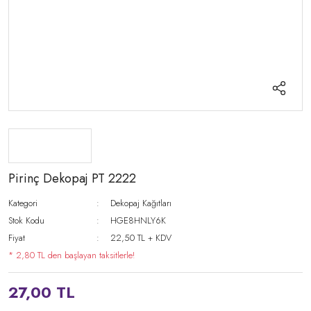
Pirinç Dekopaj PT 2222
Kategori
Dekopaj Kağıtları
Stok Kodu
HGE8HNLY6K
Fiyat
22,50 TL + KDV
* 2,80 TL den başlayan taksitlerle!
27,00 TL