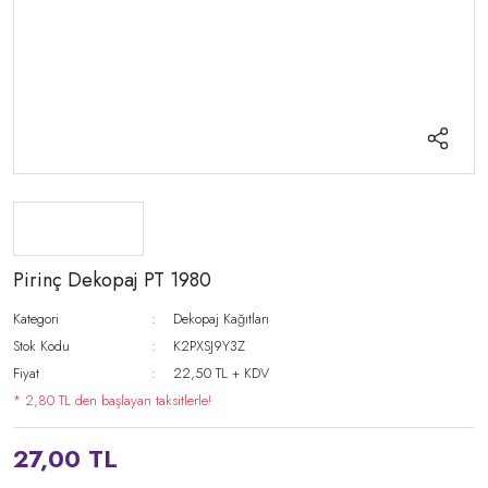
Pirinç Dekopaj PT 1980
Kategori
Dekopaj Kağıtları
Stok Kodu
K2PXSJ9Y3Z
Fiyat
22,50 TL + KDV
* 2,80 TL den başlayan taksitlerle!
27,00 TL