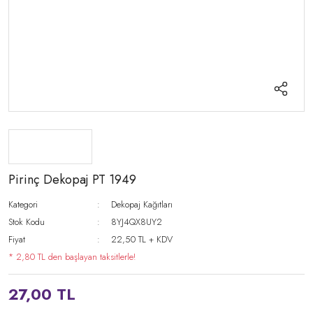
Pirinç Dekopaj PT 1949
Kategori
Dekopaj Kağıtları
Stok Kodu
8YJ4QX8UY2
Fiyat
22,50 TL + KDV
* 2,80 TL den başlayan taksitlerle!
27,00 TL