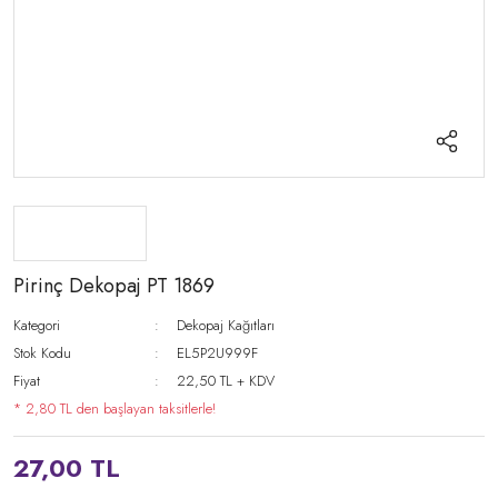
Pirinç Dekopaj PT 1869
Kategori
Dekopaj Kağıtları
Stok Kodu
EL5P2U999F
Fiyat
22,50 TL + KDV
* 2,80 TL den başlayan taksitlerle!
27,00 TL