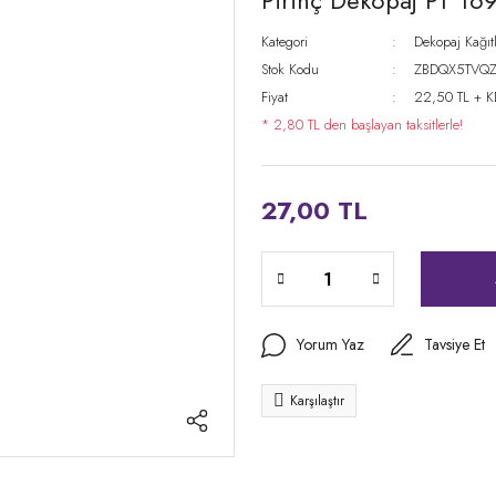
Pirinç Dekopaj PT 16
Kategori
Dekopaj Kağıtl
Stok Kodu
ZBDQX5TVQ
Fiyat
22,50 TL + 
* 2,80 TL den başlayan taksitlerle!
27,00 TL
Yorum Yaz
Tavsiye Et
Karşılaştır