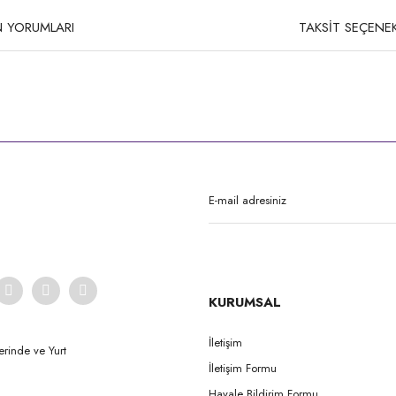
 YORUMLARI
TAKSİT SEÇENEK
rda yetersiz gördüğünüz noktaları öneri formunu kullanarak tarafımıza iletebilirsi
Bu ürüne ilk yorumu siz yapın!
Yorum Yaz
KURUMSAL
İletişim
erinde ve Yurt
İletişim Formu
Gönder
Havale Bildirim Formu