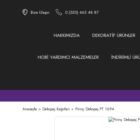
Bize Ulaşın
0 (530) 463 48 87
HAKKIMIZDA
DEKORATİF ÜRÜNLER
HOBİ YARDIMCI MALZEMELER
İNDİRİMLİ ÜR
Anasayfa
Dekopaj Kağıtları
Pirinç Dekopaj PT 1694