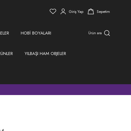
Giriş Yap
Sepetim
ELER
HOBİ BOYALARI
Ürün ara
RÜNLER
YILBAŞI HAM OBJELER
)