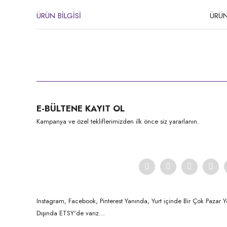
ÜRÜN BİLGİSİ
ÜRÜN
Bu ürünün fiyat bilgisi, resim, ürün açıklamalarında ve diğer konula
Görüş ve önerileriniz için teşekkür ederiz.
Ürün resmi kalitesiz, bozuk veya görüntülenemiyor.
E-BÜLTENE KAYIT OL
Ürün açıklamasında eksik bilgiler bulunuyor.
Kampanya ve özel tekliflerimizden ilk önce siz yararlanın.
Ürün bilgilerinde hatalar bulunuyor.
Ürün fiyatı diğer sitelerden daha pahalı.
Bu ürüne benzer farklı alternatifler olmalı.
Instagram, Facebook, Pinterest Yanında, Yurt içinde Bir Çok Pazar Y
Dışında ETSY'de varız...