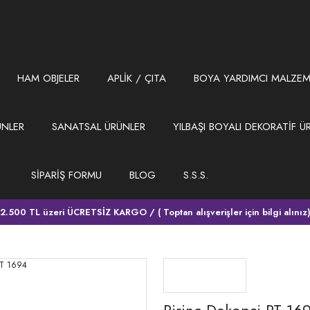
HAM OBJELER
APLİK / ÇITA
BOYA YARDIMCI MALZEM
ÜNLER
SANATSAL ÜRÜNLER
YILBAŞI BOYALI DEKORATİF Ü
SİPARİŞ FORMU
BLOG
S.S.S.
2.500 TL üzeri ÜCRETSİZ KARGO / ( Toptan alışverişler için bilgi alınız