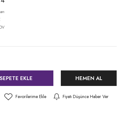
94
arı
Z
KDV
SEPETE EKLE
HEMEN AL
Fiyatı Düşünce Haber Ver