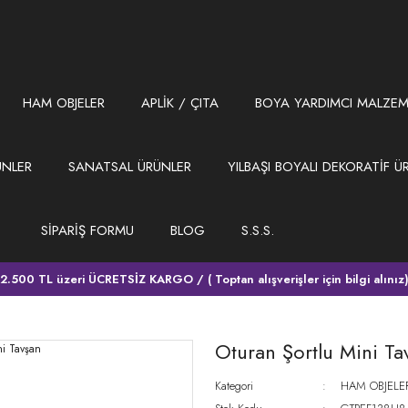
HAM OBJELER
APLİK / ÇITA
BOYA YARDIMCI MALZEM
ÜNLER
SANATSAL ÜRÜNLER
YILBAŞI BOYALI DEKORATİF Ü
SİPARİŞ FORMU
BLOG
S.S.S.
2.500 TL üzeri ÜCRETSİZ KARGO / ( Toptan alışverişler için bilgi alınız
Oturan Şortlu Mini Ta
Kategori
HAM OBJELE