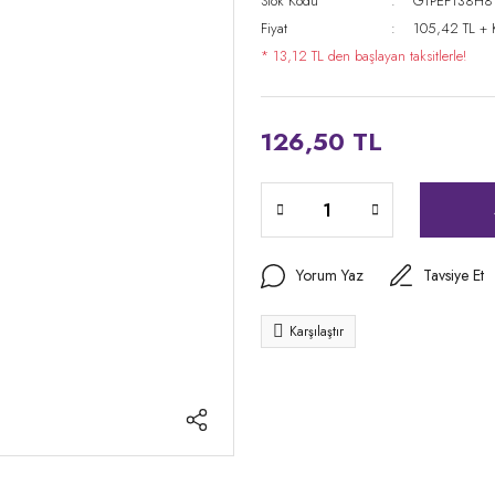
Stok Kodu
GTPEF138H8
Fiyat
105,42 TL +
* 13,12 TL den başlayan taksitlerle!
126,50 TL
Yorum Yaz
Tavsiye Et
Karşılaştır