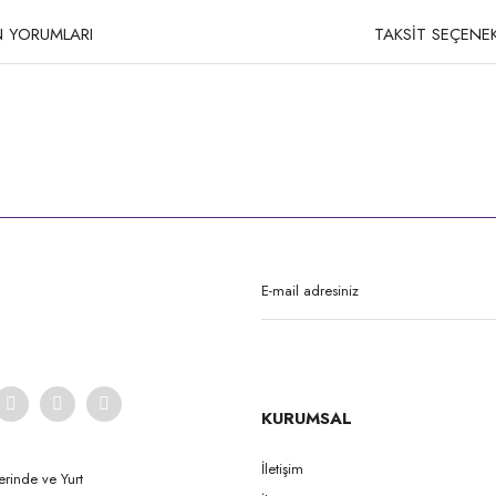
 YORUMLARI
TAKSİT SEÇENEK
rda yetersiz gördüğünüz noktaları öneri formunu kullanarak tarafımıza iletebilirsi
Bu ürüne ilk yorumu siz yapın!
Yorum Yaz
KURUMSAL
İletişim
erinde ve Yurt