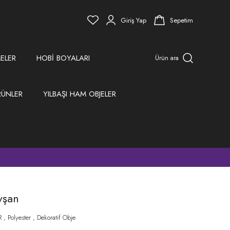
Giriş Yap
Sepetim
ELER
HOBİ BOYALARI
Ürün ara
RÜNLER
YILBAŞI HAM OBJELER
)
vşan
R
,
Polyester
,
Dekoratif Obje