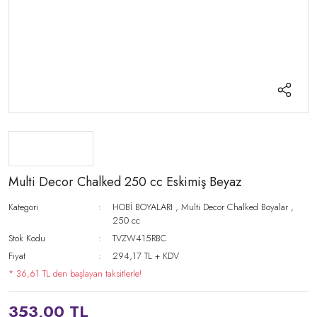
Multi Decor Chalked 250 cc Eskimiş Beyaz
Kategori
HOBİ BOYALARI
,
Multi Decor Chalked Boyalar
,
250 cc
Stok Kodu
TVZW415RBC
Fiyat
294,17 TL + KDV
* 36,61 TL den başlayan taksitlerle!
353,00 TL