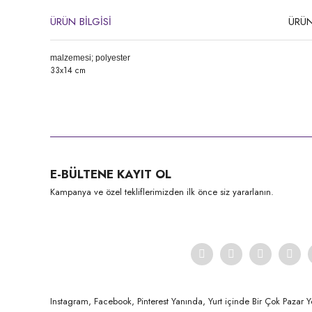
ÜRÜN BİLGİSİ
ÜRÜN
malzemesi; polyester
33x14 cm
Bu ürünün fiyat bilgisi, resim, ürün açıklamalarında ve diğer konula
Görüş ve önerileriniz için teşekkür ederiz.
Ürün resmi kalitesiz, bozuk veya görüntülenemiyor.
E-BÜLTENE KAYIT OL
Ürün açıklamasında eksik bilgiler bulunuyor.
Kampanya ve özel tekliflerimizden ilk önce siz yararlanın.
Ürün bilgilerinde hatalar bulunuyor.
Ürün fiyatı diğer sitelerden daha pahalı.
Bu ürüne benzer farklı alternatifler olmalı.
Instagram, Facebook, Pinterest Yanında, Yurt içinde Bir Çok Pazar Y