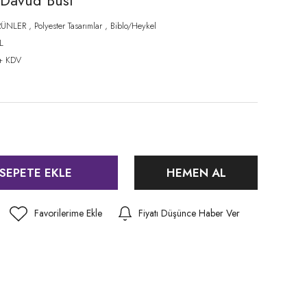
k Davud Büst
RÜNLER
,
Polyester Tasarımlar
,
Biblo/Heykel
L
+ KDV
SEPETE EKLE
HEMEN AL
Fiyatı Düşünce Haber Ver