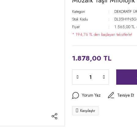
Mozaik Taşlı Mitoloji
Kategori
DEKORATİF Ü
Stok Kodu
DL35HYN5G
Fiyat
1.565,00 TL 
* 194,76 TL den başlayan taksitlerle!
1.878,00 TL
Yorum Yaz
Tavsiye Et
Karşılaştır