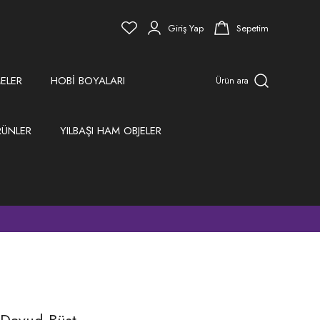
Giriş Yap
Sepetim
ELER
HOBİ BOYALARI
Ürün ara
RÜNLER
YILBAŞI HAM OBJELER
)