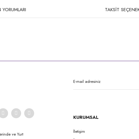
 YORUMLARI
TAKSİT SEÇENEK
rda yetersiz gördüğünüz noktaları öneri formunu kullanarak tarafımıza iletebilirsi
Bu ürüne ilk yorumu siz yapın!
Yorum Yaz
KURUMSAL
İletişim
erinde ve Yurt