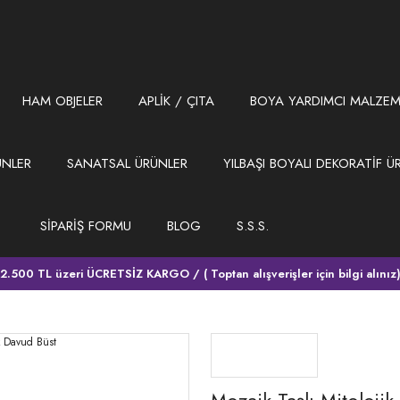
HAM OBJELER
APLİK / ÇITA
BOYA YARDIMCI MALZEM
ÜNLER
SANATSAL ÜRÜNLER
YILBAŞI BOYALI DEKORATİF Ü
SİPARİŞ FORMU
BLOG
S.S.S.
2.500 TL üzeri ÜCRETSİZ KARGO / ( Toptan alışverişler için bilgi alınız