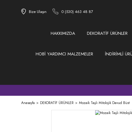
Bize Ulaşın
0 (530) 463 48 87
HAKKIMIZDA
DEKORATİF ÜRÜNLER
HOBİ YARDIMCI MALZEMELER
İNDİRİMLİ ÜR
Anasayfa
DEKORATİF ÜRÜNLER
Mozaik Taşlı Mitolojik Davud Büst