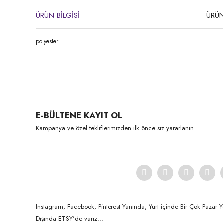
ÜRÜN BİLGİSİ
ÜRÜN
polyester
Bu ürünün fiyat bilgisi, resim, ürün açıklamalarında ve diğer konula
Görüş ve önerileriniz için teşekkür ederiz.
Ürün resmi kalitesiz, bozuk veya görüntülenemiyor.
E-BÜLTENE KAYIT OL
Ürün açıklamasında eksik bilgiler bulunuyor.
Kampanya ve özel tekliflerimizden ilk önce siz yararlanın.
Ürün bilgilerinde hatalar bulunuyor.
Ürün fiyatı diğer sitelerden daha pahalı.
Bu ürüne benzer farklı alternatifler olmalı.
Instagram, Facebook, Pinterest Yanında, Yurt içinde Bir Çok Pazar Y
Dışında ETSY'de varız...