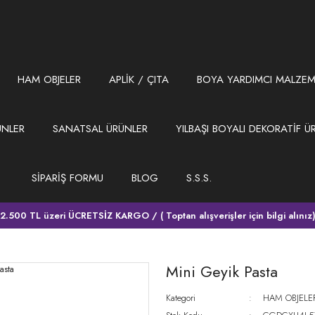
HAM OBJELER
APLİK / ÇITA
BOYA YARDIMCI MALZEM
ÜNLER
SANATSAL ÜRÜNLER
YILBAŞI BOYALI DEKORATİF Ü
SİPARİŞ FORMU
BLOG
S.S.S.
2.500 TL üzeri ÜCRETSİZ KARGO / ( Toptan alışverişler için bilgi alınız
Mini Geyik Pasta
Kategori
HAM OBJELE