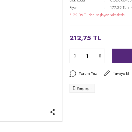
Stok Kodu
CGDCXU4L5
Fiyat
177,29 TL + 
* 22,06 TL den başlayan taksitlerle!
212,75 TL
Yorum Yaz
Tavsiye Et
Karşılaştır