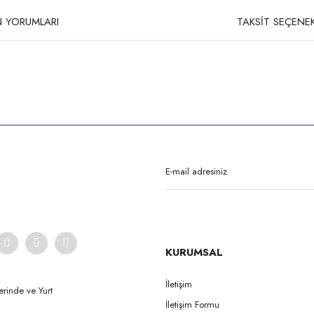
 YORUMLARI
TAKSİT SEÇENEK
rda yetersiz gördüğünüz noktaları öneri formunu kullanarak tarafımıza iletebilirsi
Bu ürüne ilk yorumu siz yapın!
Yorum Yaz
KURUMSAL
İletişim
erinde ve Yurt
İletişim Formu
Gönder