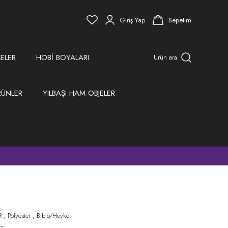
Giriş Yap
Sepetim
ELER
HOBİ BOYALARI
Ürün ara
RÜNLER
YILBAŞI HAM OBJELER
)
R
,
Polyester
,
Biblo/Heykel