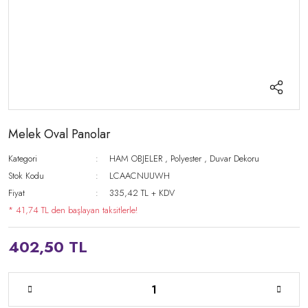
Melek Oval Panolar
Kategori
HAM OBJELER
,
Polyester
,
Duvar Dekoru
Stok Kodu
LCAACNUUWH
Fiyat
335,42 TL + KDV
* 41,74 TL den başlayan taksitlerle!
402,50 TL