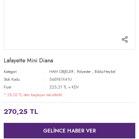
Lafayette Mini Diana
Kategori
HAM OBJELER
,
Polyester
,
Biblo/Heykel
Stok Kodu
56EF81X41U
Fiyat
225,21 TL + KDV
* 28,03 TL den başlayan taksitlerle!
270,25 TL
GELİNCE HABER VER