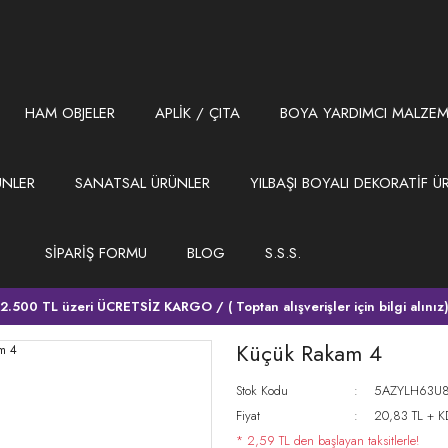
HAM OBJELER
APLİK / ÇITA
BOYA YARDIMCI MALZEM
ÜNLER
SANATSAL ÜRÜNLER
YILBAŞI BOYALI DEKORATİF Ü
SİPARİŞ FORMU
BLOG
S.S.S.
2.500 TL üzeri ÜCRETSİZ KARGO / ( Toptan alışverişler için bilgi alınız
Küçük Rakam 4
Stok Kodu
5AZYLH63U
Fiyat
20,83 TL + 
* 2,59 TL den başlayan taksitlerle!