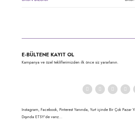
Bu ürünün fiyat bilgisi, resim, ürün açıklamalarında ve diğer konula
Görüş ve önerileriniz için teşekkür ederiz.
Ürün resmi kalitesiz, bozuk veya görüntülenemiyor.
E-BÜLTENE KAYIT OL
Ürün açıklamasında eksik bilgiler bulunuyor.
Kampanya ve özel tekliflerimizden ilk önce siz yararlanın.
Ürün bilgilerinde hatalar bulunuyor.
Ürün fiyatı diğer sitelerden daha pahalı.
Bu ürüne benzer farklı alternatifler olmalı.
Instagram, Facebook, Pinterest Yanında, Yurt içinde Bir Çok Pazar Y
Dışında ETSY'de varız...