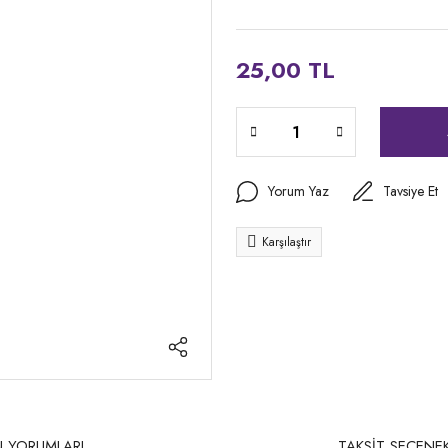
25,00 TL
Yorum Yaz
Tavsiye Et
Karşılaştır
 YORUMLARI
TAKSİT SEÇENEK