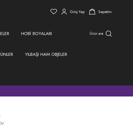
Giriş Yap
Sepetim
ELER
HOBİ BOYALARI
Ürün ara
RÜNLER
YILBAŞI HAM OBJELER
)
8
KDV