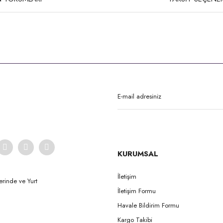
rda yetersiz gördüğünüz noktaları öneri formunu kullanarak tarafımıza iletebilirsi
Bu ürüne ilk yorumu siz yapın!
Yorum Yaz
KURUMSAL
İletişim
erinde ve Yurt
İletişim Formu
Gönder
Havale Bildirim Formu
Kargo Takibi