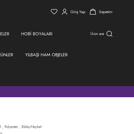
Giriş Yap
Sepetim
ELER
HOBİ BOYALARI
Ürün ara
RÜNLER
YILBAŞI HAM OBJELER
)
R
,
Polyester
,
Biblo/Heykel