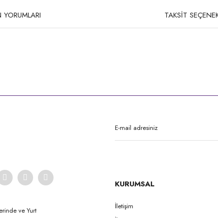
 YORUMLARI
TAKSİT SEÇENEK
rda yetersiz gördüğünüz noktaları öneri formunu kullanarak tarafımıza iletebilirsi
Bu ürüne ilk yorumu siz yapın!
Yorum Yaz
KURUMSAL
İletişim
erinde ve Yurt