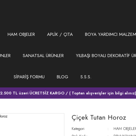
HAM OBJELER
APLİK / ÇITA
BOYA YARDIMCI MALZEM
ÜNLER
SANATSAL ÜRÜNLER
YILBAŞI BOYALI DEKORATİF Ü
SİPARİŞ FORMU
BLOG
S.S.S.
2.500 TL üzeri ÜCRETSİZ KARGO / ( Toptan alışverişler için bilgi alınız
Çiçek Tutan Horoz
Kategori
HAM OBJELE