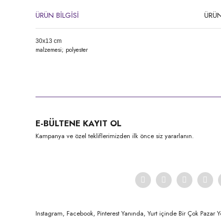
ÜRÜN BİLGİSİ
ÜRÜN
30x13 cm
malzemesi; polyester
Bu ürünün fiyat bilgisi, resim, ürün açıklamalarında ve diğer konula
Görüş ve önerileriniz için teşekkür ederiz.
Ürün resmi kalitesiz, bozuk veya görüntülenemiyor.
E-BÜLTENE KAYIT OL
Ürün açıklamasında eksik bilgiler bulunuyor.
Kampanya ve özel tekliflerimizden ilk önce siz yararlanın.
Ürün bilgilerinde hatalar bulunuyor.
Ürün fiyatı diğer sitelerden daha pahalı.
Bu ürüne benzer farklı alternatifler olmalı.
Instagram, Facebook, Pinterest Yanında, Yurt içinde Bir Çok Pazar Y