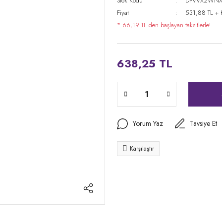
Stok Kodu
DPVVX2WNX
Fiyat
531,88 TL +
* 66,19 TL den başlayan taksitlerle!
638,25 TL
Yorum Yaz
Tavsiye Et
Karşılaştır