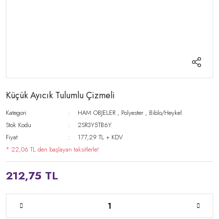
Küçük Ayıcık Tulumlu Çizmeli
Kategori
HAM OBJELER
,
Polyester
,
Biblo/Heykel
Stok Kodu
2SR3Y5TB6Y
Fiyat
177,29 TL + KDV
* 22,06 TL den başlayan taksitlerle!
212,75 TL