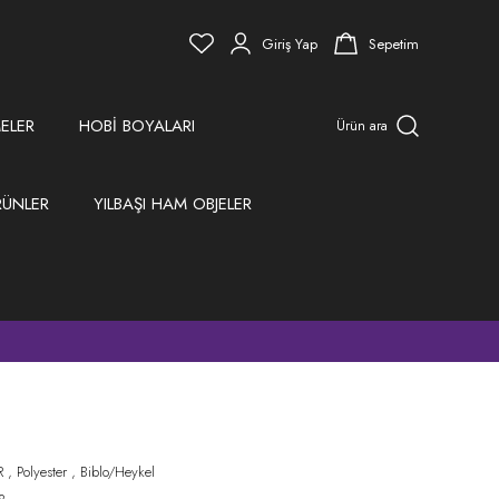
Giriş Yap
Sepetim
ELER
HOBİ BOYALARI
Ürün ara
RÜNLER
YILBAŞI HAM OBJELER
)
ü
R
,
Polyester
,
Biblo/Heykel