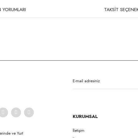
 YORUMLARI
TAKSİT SEÇENEK
rda yetersiz gördüğünüz noktaları öneri formunu kullanarak tarafımıza iletebilirsi
Bu ürüne ilk yorumu siz yapın!
Yorum Yaz
KURUMSAL
İletişim
erinde ve Yurt