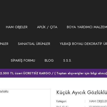
HAM OBJELER
APLİK / ÇITA
BOYA YARDIMCI MALZEM
ÜNLER
SANATSAL ÜRÜNLER
YILBAŞI BOYALI DEKORATİF Ü
SİPARİŞ FORMU
BLOG
S.S.S.
2.500 TL üzeri ÜCRETSİZ KARGO / ( Toptan alışverişler için bilgi alınız
Küçük Ayıcık Gözlükl
Kategori
HAM OBJELE