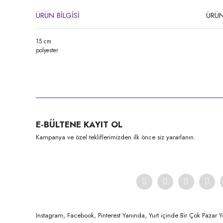
ÜRÜN BİLGİSİ
ÜRÜN
15 cm
polyester
Bu ürünün fiyat bilgisi, resim, ürün açıklamalarında ve diğer konula
Görüş ve önerileriniz için teşekkür ederiz.
Ürün resmi kalitesiz, bozuk veya görüntülenemiyor.
E-BÜLTENE KAYIT OL
Ürün açıklamasında eksik bilgiler bulunuyor.
Kampanya ve özel tekliflerimizden ilk önce siz yararlanın.
Ürün bilgilerinde hatalar bulunuyor.
Ürün fiyatı diğer sitelerden daha pahalı.
Bu ürüne benzer farklı alternatifler olmalı.
Instagram, Facebook, Pinterest Yanında, Yurt içinde Bir Çok Pazar Y