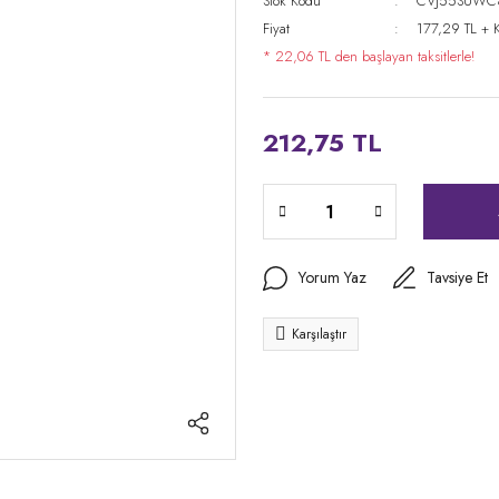
Stok Kodu
CVJ55SUWC
Fiyat
177,29 TL + 
* 22,06 TL den başlayan taksitlerle!
212,75 TL
Yorum Yaz
Tavsiye Et
Karşılaştır