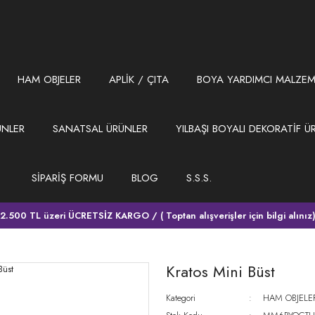
HAM OBJELER
APLİK / ÇITA
BOYA YARDIMCI MALZEM
ÜNLER
SANATSAL ÜRÜNLER
YILBAŞI BOYALI DEKORATİF Ü
SİPARİŞ FORMU
BLOG
S.S.S.
2.500 TL üzeri ÜCRETSİZ KARGO / ( Toptan alışverişler için bilgi alınız
Kratos Mini Büst
Kategori
HAM OBJELE