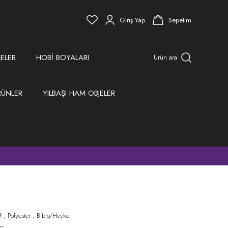
Giriş Yap
Sepetim
ELER
HOBİ BOYALARI
Ürün ara
RÜNLER
YILBAŞI HAM OBJELER
)
R
,
Polyester
,
Biblo/Heykel