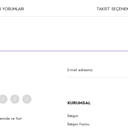
 YORUMLARI
TAKSİT SEÇENEK
rda yetersiz gördüğünüz noktaları öneri formunu kullanarak tarafımıza iletebilirsi
Bu ürüne ilk yorumu siz yapın!
Yorum Yaz
KURUMSAL
İletişim
erinde ve Yurt
İletişim Formu
Gönder