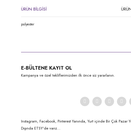
ÜRÜN BİLGİSİ
ÜRÜN
polyester
Bu ürünün fiyat bilgisi, resim, ürün açıklamalarında ve diğer konula
Görüş ve önerileriniz için teşekkür ederiz.
Ürün resmi kalitesiz, bozuk veya görüntülenemiyor.
E-BÜLTENE KAYIT OL
Ürün açıklamasında eksik bilgiler bulunuyor.
Kampanya ve özel tekliflerimizden ilk önce siz yararlanın.
Ürün bilgilerinde hatalar bulunuyor.
Ürün fiyatı diğer sitelerden daha pahalı.
Bu ürüne benzer farklı alternatifler olmalı.
Instagram, Facebook, Pinterest Yanında, Yurt içinde Bir Çok Pazar Y
Dışında ETSY'de varız...