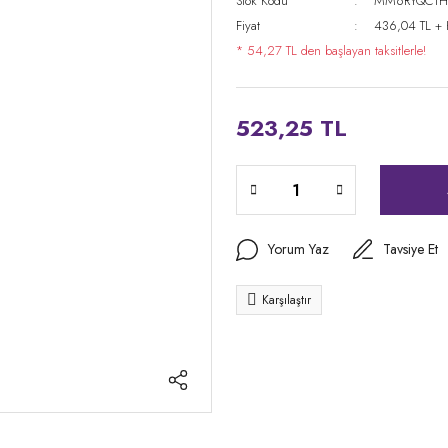
Stok Kodu
MM6RYQCT
Fiyat
436,04 TL +
* 54,27 TL den başlayan taksitlerle!
523,25 TL
Yorum Yaz
Tavsiye Et
Karşılaştır