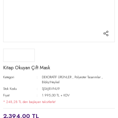
Kitap Okuyan Çift Mask
Kategori
DEKORATİF ÜRÜNLER
,
Polyester Tasarımlar
,
Biblo/Heykel
Stok Kodu
SJS6J8VNU9
Fiyat
1.995,00 TL + KDV
* 248,28 TL den başlayan taksitlerle!
2.394,00 TL