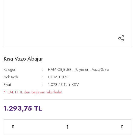
Kısa Vazo Abajur
Kategori
HAM OBJELER
,
Polyester
,
Vazo/Saksı
Stok Kodu
L1CMU1JTZS
Fiyat
1.078,13 TL + KDV
* 134,17 TL den başlayan taksitlerle!
1.293,75 TL