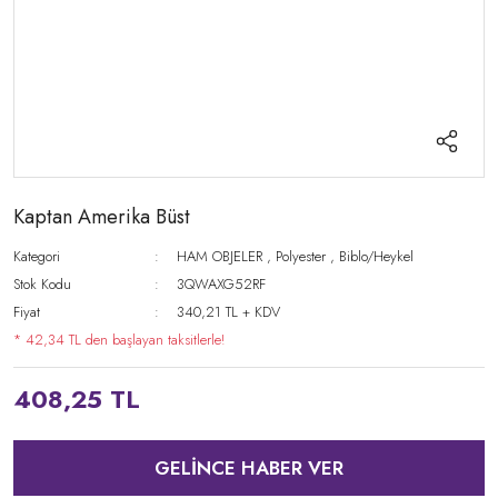
Kaptan Amerika Büst
Kategori
HAM OBJELER
,
Polyester
,
Biblo/Heykel
Stok Kodu
3QWAXG52RF
Fiyat
340,21 TL + KDV
* 42,34 TL den başlayan taksitlerle!
408,25 TL
GELİNCE HABER VER