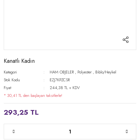
Kanatlı Kadın
Kategori
HAM OBJELER
,
Polyester
,
Biblo/Heykel
Stok Kodu
EZJ7KPZCSR
Fiyat
244,38 TL + KDV
* 30,41 TL den başlayan taksitlerle!
293,25 TL