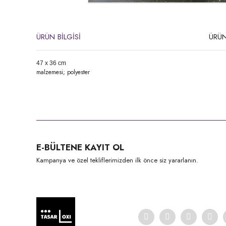
ÜRÜN BİLGİSİ
ÜRÜN
47 x 36 cm
malzemesi; polyester
Bu ürünün fiyat bilgisi, resim, ürün açıklamalarında ve diğer konula
Görüş ve önerileriniz için teşekkür ederiz.
Ürün resmi kalitesiz, bozuk veya görüntülenemiyor.
E-BÜLTENE KAYIT OL
Ürün açıklamasında eksik bilgiler bulunuyor.
Kampanya ve özel tekliflerimizden ilk önce siz yararlanın.
Ürün bilgilerinde hatalar bulunuyor.
Ürün fiyatı diğer sitelerden daha pahalı.
Bu ürüne benzer farklı alternatifler olmalı.