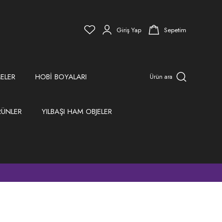
Giriş Yap
Sepetim
ELER
HOBİ BOYALARI
Ürün ara
RÜNLER
YILBAŞI HAM OBJELER
)