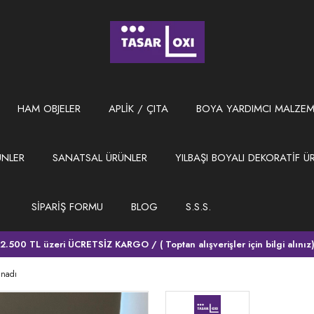
HAM OBJELER
APLİK / ÇITA
BOYA YARDIMCI MALZEM
ÜNLER
SANATSAL ÜRÜNLER
YILBAŞI BOYALI DEKORATİF Ü
SİPARİŞ FORMU
BLOG
S.S.S.
2.500 TL üzeri ÜCRETSİZ KARGO / ( Toptan alışverişler için bilgi alınız
anadı