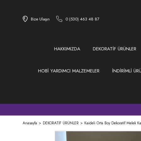
Bize Ulaşın
0 (530) 463 48 87
HAKKIMIZDA
DEKORATİF ÜRÜNLER
HOBİ YARDIMCI MALZEMELER
İNDİRİMLİ ÜR
Anasayfa
DEKORATİF ÜRÜNLER
Kaideli Orta Boy Dekoratif Melek K