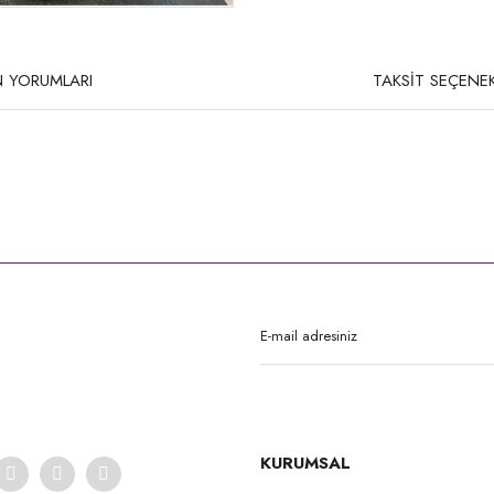
 YORUMLARI
TAKSİT SEÇENEK
rda yetersiz gördüğünüz noktaları öneri formunu kullanarak tarafımıza iletebilirsi
Bu ürüne ilk yorumu siz yapın!
Yorum Yaz
KURUMSAL