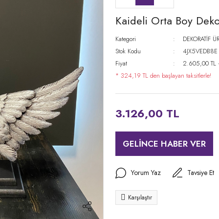
Kaideli Orta Boy Deko
Kategori
DEKORATİF Ü
Stok Kodu
4JX5VEDB8E
Fiyat
2.605,00 TL
* 324,19 TL den başlayan taksitlerle!
3.126,00 TL
GELİNCE HABER VER
Yorum Yaz
Tavsiye Et
Karşılaştır