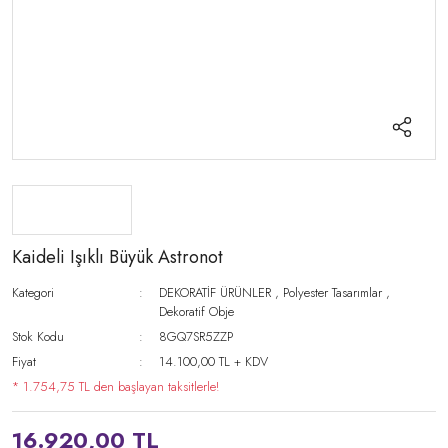
Kaideli Işıklı Büyük Astronot
Kategori
DEKORATİF ÜRÜNLER
,
Polyester Tasarımlar
,
Dekoratif Obje
Stok Kodu
8GQ7SR5ZZP
Fiyat
14.100,00 TL + KDV
* 1.754,75 TL den başlayan taksitlerle!
16.920,00 TL