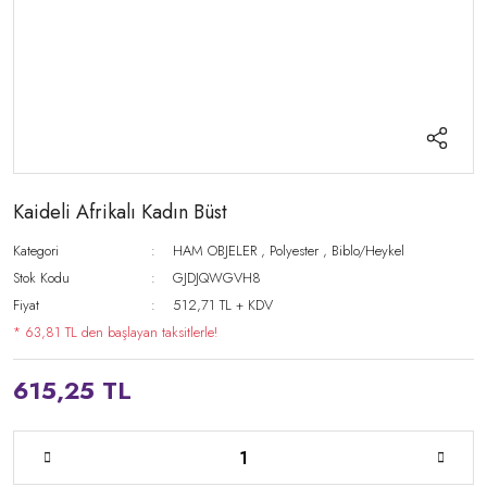
Kaideli Afrikalı Kadın Büst
Kategori
HAM OBJELER
,
Polyester
,
Biblo/Heykel
Stok Kodu
GJDJQWGVH8
Fiyat
512,71 TL + KDV
* 63,81 TL den başlayan taksitlerle!
615,25 TL