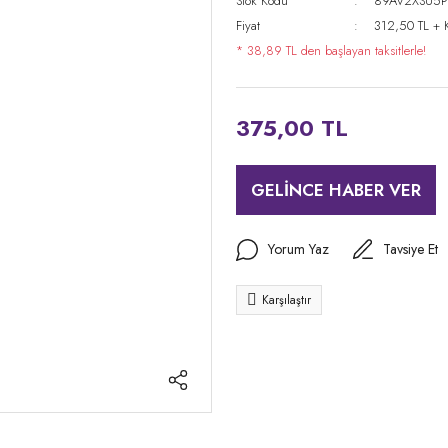
Stok Kodu
89AV2XSU5P
Fiyat
312,50 TL + 
* 38,89 TL den başlayan taksitlerle!
375,00 TL
GELİNCE HABER VER
Yorum Yaz
Tavsiye Et
Karşılaştır