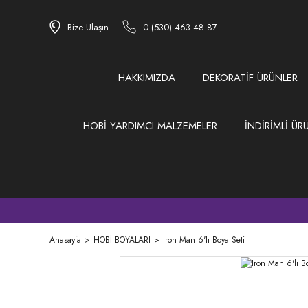
Bize Ulaşın
0 (530) 463 48 87
HAKKIMIZDA
DEKORATİF ÜRÜNLER
HOBİ YARDIMCI MALZEMELER
İNDİRİMLİ ÜR
Anasayfa
HOBİ BOYALARI
Iron Man 6'lı Boya Seti