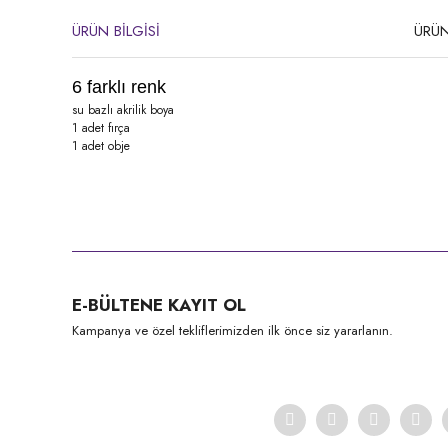
ÜRÜN BİLGİSİ
ÜRÜN
6 farklı renk
su bazlı akrilik boya
1 adet fırça
1 adet obje
Bu ürünün fiyat bilgisi, resim, ürün açıklamalarında ve diğer konula
Görüş ve önerileriniz için teşekkür ederiz.
Ürün resmi kalitesiz, bozuk veya görüntülenemiyor.
E-BÜLTENE KAYIT OL
Ürün açıklamasında eksik bilgiler bulunuyor.
Kampanya ve özel tekliflerimizden ilk önce siz yararlanın.
Ürün bilgilerinde hatalar bulunuyor.
Ürün fiyatı diğer sitelerden daha pahalı.
Bu ürüne benzer farklı alternatifler olmalı.