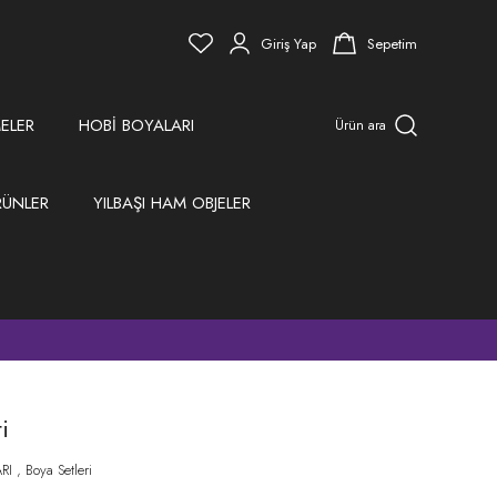
Giriş Yap
Sepetim
ELER
HOBİ BOYALARI
Ürün ara
RÜNLER
YILBAŞI HAM OBJELER
)
i
RI
,
Boya Setleri