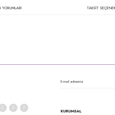
 YORUMLARI
TAKSİT SEÇENEK
rda yetersiz gördüğünüz noktaları öneri formunu kullanarak tarafımıza iletebilirsi
Bu ürüne ilk yorumu siz yapın!
Yorum Yaz
KURUMSAL