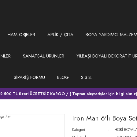
HAM OBJELER
APLİK / ÇITA
BOYA YARDIMCI MALZEM
ÜNLER
SANATSAL ÜRÜNLER
YILBAŞI BOYALI DEKORATİF Ü
SİPARİŞ FORMU
BLOG
S.S.S.
2.500 TL üzeri ÜCRETSİZ KARGO / ( Toptan alışverişler için bilgi alınız
Iron Man 6'lı Boya Set
Kategori
HOBİ BOYALA