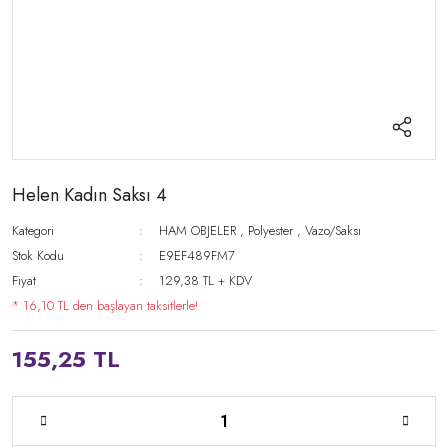
Helen Kadın Saksı 4
Kategori
HAM OBJELER
,
Polyester
,
Vazo/Saksı
Stok Kodu
E9EF489FM7
Fiyat
129,38 TL + KDV
* 16,10 TL den başlayan taksitlerle!
155,25 TL