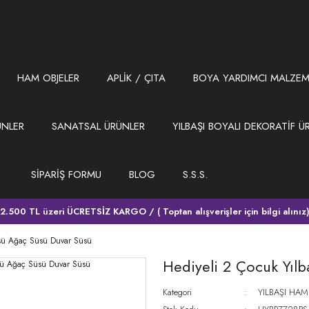
HAM OBJELER
APLİK / ÇITA
BOYA YARDIMCI MALZEM
ÜNLER
SANATSAL ÜRÜNLER
YILBAŞI BOYALI DEKORATİF Ü
SİPARİŞ FORMU
BLOG
S.S.S.
2.500 TL üzeri ÜCRETSİZ KARGO / ( Toptan alışverişler için bilgi alınız
üsü Ağaç Süsü Duvar Süsü
Hediyeli 2 Çocuk Yıl
Kategori
YILBAŞI HAM