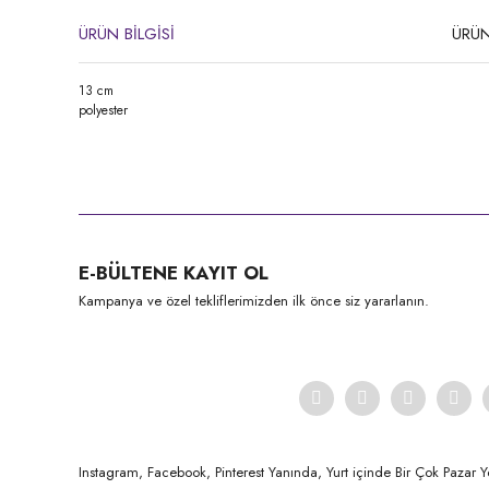
ÜRÜN BİLGİSİ
ÜRÜN
13 cm
polyester
Bu ürünün fiyat bilgisi, resim, ürün açıklamalarında ve diğer konula
Görüş ve önerileriniz için teşekkür ederiz.
Ürün resmi kalitesiz, bozuk veya görüntülenemiyor.
E-BÜLTENE KAYIT OL
Ürün açıklamasında eksik bilgiler bulunuyor.
Kampanya ve özel tekliflerimizden ilk önce siz yararlanın.
Ürün bilgilerinde hatalar bulunuyor.
Ürün fiyatı diğer sitelerden daha pahalı.
Bu ürüne benzer farklı alternatifler olmalı.
Instagram, Facebook, Pinterest Yanında, Yurt içinde Bir Çok Pazar Y