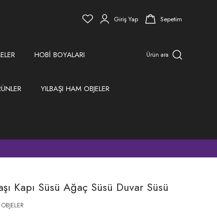
Giriş Yap
Sepetim
ELER
HOBİ BOYALARI
Ürün ara
RÜNLER
YILBAŞI HAM OBJELER
)
başı Kapı Süsü Ağaç Süsü Duvar Süsü
 OBJELER