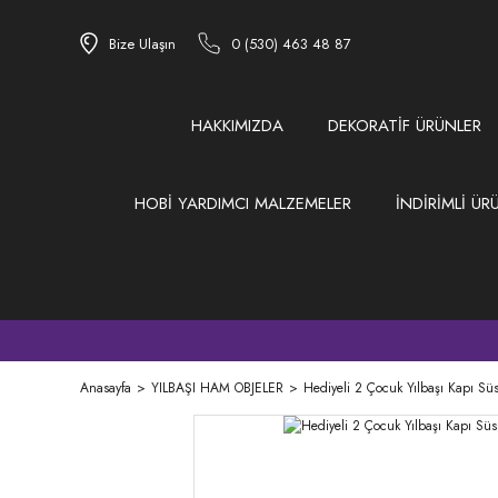
Bize Ulaşın
0 (530) 463 48 87
HAKKIMIZDA
DEKORATİF ÜRÜNLER
HOBİ YARDIMCI MALZEMELER
İNDİRİMLİ ÜR
Anasayfa
YILBAŞI HAM OBJELER
Hediyeli 2 Çocuk Yılbaşı Kapı S