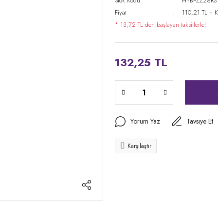
Stok Kodu
HYBPZZ28RS
Fiyat
110,21 TL + 
* 13,72 TL den başlayan taksitlerle!
132,25 TL
Yorum Yaz
Tavsiye Et
Karşılaştır