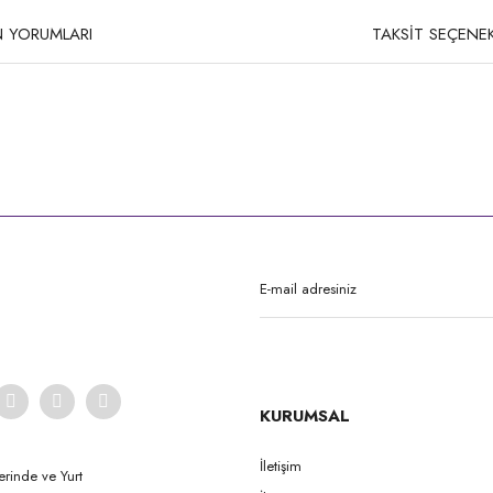
 YORUMLARI
TAKSİT SEÇENEK
rda yetersiz gördüğünüz noktaları öneri formunu kullanarak tarafımıza iletebilirsi
Bu ürüne ilk yorumu siz yapın!
Yorum Yaz
KURUMSAL
İletişim
erinde ve Yurt