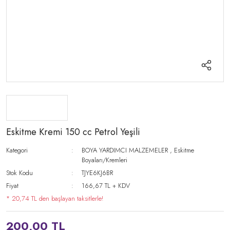
Eskitme Kremi 150 cc Petrol Yeşili
Kategori
BOYA YARDIMCI MALZEMELER
,
Eskitme
Boyaları/Kremleri
Stok Kodu
TJYE6KJ6BR
Fiyat
166,67 TL + KDV
* 20,74 TL den başlayan taksitlerle!
200,00 TL