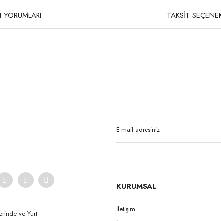
 YORUMLARI
TAKSİT SEÇENEK
rda yetersiz gördüğünüz noktaları öneri formunu kullanarak tarafımıza iletebilirsi
Bu ürüne ilk yorumu siz yapın!
Yorum Yaz
KURUMSAL
İletişim
erinde ve Yurt