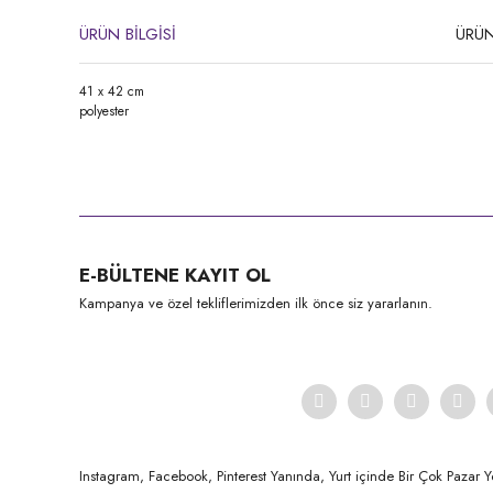
ÜRÜN BİLGİSİ
ÜRÜN
41 x 42 cm
polyester
Bu ürünün fiyat bilgisi, resim, ürün açıklamalarında ve diğer konula
Görüş ve önerileriniz için teşekkür ederiz.
Ürün resmi kalitesiz, bozuk veya görüntülenemiyor.
E-BÜLTENE KAYIT OL
Ürün açıklamasında eksik bilgiler bulunuyor.
Kampanya ve özel tekliflerimizden ilk önce siz yararlanın.
Ürün bilgilerinde hatalar bulunuyor.
Ürün fiyatı diğer sitelerden daha pahalı.
Bu ürüne benzer farklı alternatifler olmalı.
Instagram, Facebook, Pinterest Yanında, Yurt içinde Bir Çok Pazar Y