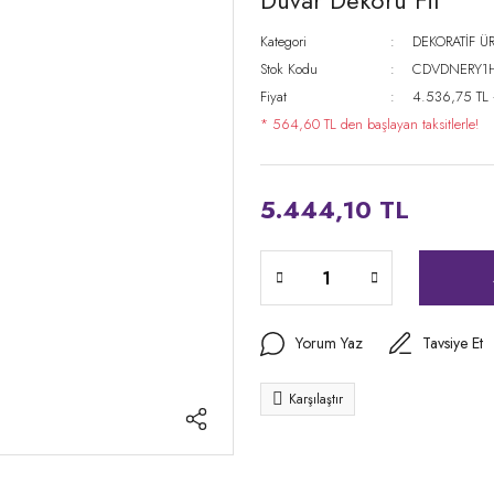
Duvar Dekoru Fil
Kategori
DEKORATİF Ü
Stok Kodu
CDVDNERY1
Fiyat
4.536,75 TL
* 564,60 TL den başlayan taksitlerle!
5.444,10 TL
Yorum Yaz
Tavsiye Et
Karşılaştır