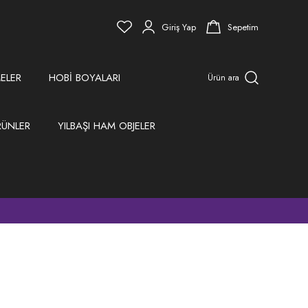
Giriş Yap
Sepetim
ELER
HOBİ BOYALARI
Ürün ara
RÜNLER
YILBAŞI HAM OBJELER
)