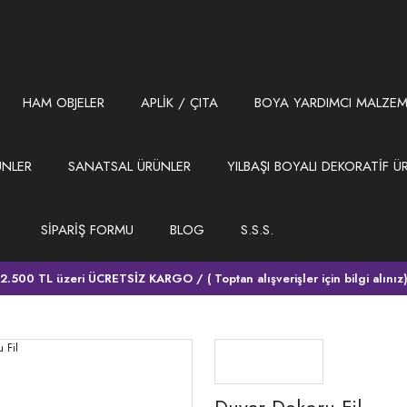
HAM OBJELER
APLİK / ÇITA
BOYA YARDIMCI MALZEM
ÜNLER
SANATSAL ÜRÜNLER
YILBAŞI BOYALI DEKORATİF Ü
SİPARİŞ FORMU
BLOG
S.S.S.
2.500 TL üzeri ÜCRETSİZ KARGO / ( Toptan alışverişler için bilgi alınız