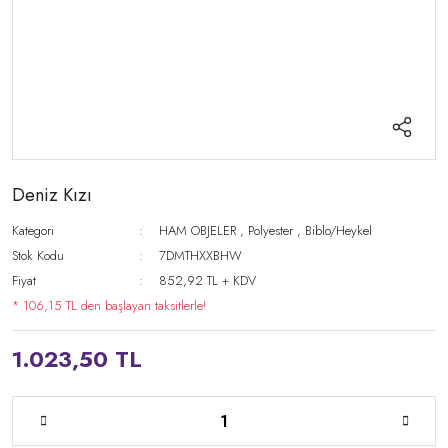
Deniz Kızı
Kategori
HAM OBJELER
,
Polyester
,
Biblo/Heykel
Stok Kodu
7DMTHXXBHW
Fiyat
852,92 TL + KDV
* 106,15 TL den başlayan taksitlerle!
1.023,50 TL