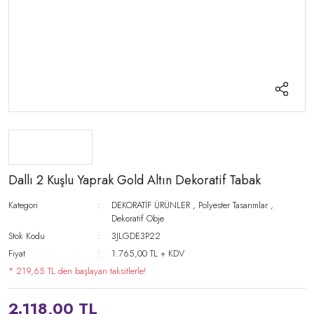
Dallı 2 Kuşlu Yaprak Gold Altın Dekoratif Tabak
Kategori
DEKORATİF ÜRÜNLER
,
Polyester Tasarımlar
,
Dekoratif Obje
Stok Kodu
3JLGDE3P22
Fiyat
1.765,00 TL + KDV
* 219,65 TL den başlayan taksitlerle!
2.118,00 TL