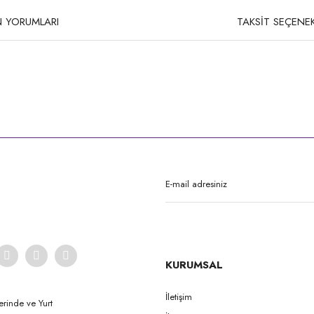
 YORUMLARI
TAKSİT SEÇENEK
rda yetersiz gördüğünüz noktaları öneri formunu kullanarak tarafımıza iletebilirsi
Bu ürüne ilk yorumu siz yapın!
Yorum Yaz
KURUMSAL
İletişim
erinde ve Yurt