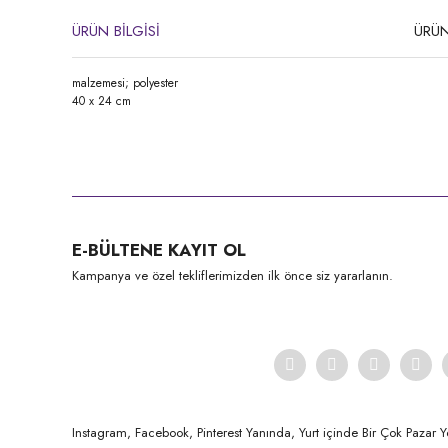
ÜRÜN BİLGİSİ
ÜRÜN
malzemesi; polyester
40 x 24 cm
Bu ürünün fiyat bilgisi, resim, ürün açıklamalarında ve diğer konula
Görüş ve önerileriniz için teşekkür ederiz.
Ürün resmi kalitesiz, bozuk veya görüntülenemiyor.
E-BÜLTENE KAYIT OL
Ürün açıklamasında eksik bilgiler bulunuyor.
Kampanya ve özel tekliflerimizden ilk önce siz yararlanın.
Ürün bilgilerinde hatalar bulunuyor.
Ürün fiyatı diğer sitelerden daha pahalı.
Bu ürüne benzer farklı alternatifler olmalı.
Instagram, Facebook, Pinterest Yanında, Yurt içinde Bir Çok Pazar Y