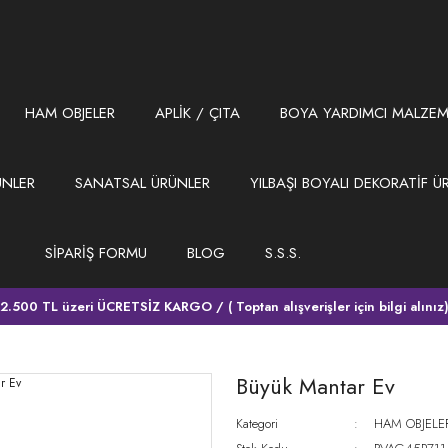
HAM OBJELER
APLİK / ÇITA
BOYA YARDIMCI MALZEM
ÜNLER
SANATSAL ÜRÜNLER
YILBAŞI BOYALI DEKORATİF Ü
SİPARİŞ FORMU
BLOG
S.S.S.
2.500 TL üzeri ÜCRETSİZ KARGO / ( Toptan alışverişler için bilgi alınız
Büyük Mantar Ev
Kategori
HAM OBJELE