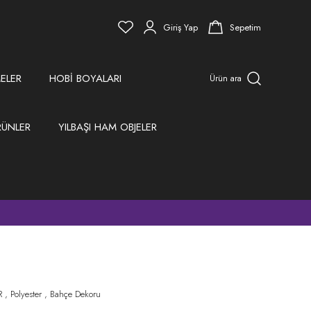
Giriş Yap
Sepetim
ELER
HOBİ BOYALARI
Ürün ara
RÜNLER
YILBAŞI HAM OBJELER
)
R
,
Polyester
,
Bahçe Dekoru