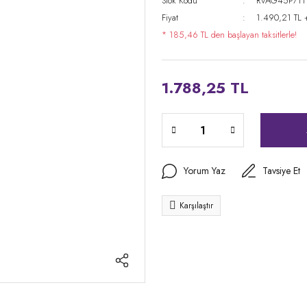
Stok Kodu
RVAG45P711
Fiyat
1.490,21 TL 
* 185,46 TL den başlayan taksitlerle!
1.788,25 TL
Yorum Yaz
Tavsiye Et
Karşılaştır