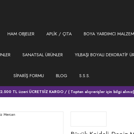
HAM OBJELER
APLİK / ÇITA
BOYA YARDIMCI MALZEM
ÜNLER
SANATSAL ÜRÜNLER
YILBAŞI BOYALI DEKORATİF Ü
SİPARİŞ FORMU
BLOG
S.S.S.
2.500 TL üzeri ÜCRETSİZ KARGO / ( Toptan alışverişler için bilgi alınız