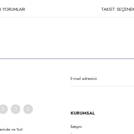
 YORUMLARI
TAKSİT SEÇENEK
rda yetersiz gördüğünüz noktaları öneri formunu kullanarak tarafımıza iletebilirsi
Bu ürüne ilk yorumu siz yapın!
Yorum Yaz
KURUMSAL
İletişim
erinde ve Yurt