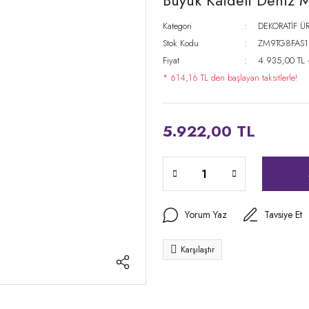
Büyük Kaideli Deniz 
Kategori
DEKORATİF Ü
Stok Kodu
ZM9TG8FAS1
Fiyat
4.935,00 TL
* 614,16 TL den başlayan taksitlerle!
5.922,00 TL
Yorum Yaz
Tavsiye Et
Karşılaştır