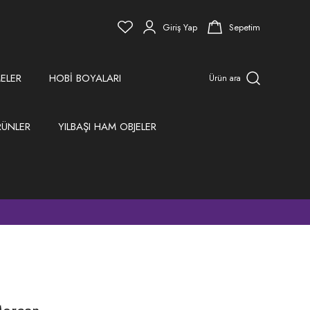
Giriş Yap
Sepetim
ELER
HOBİ BOYALARI
Ürün ara
RÜNLER
YILBAŞI HAM OBJELER
)