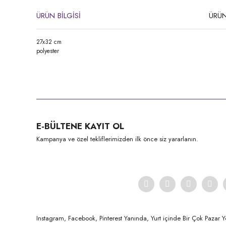
ÜRÜN BİLGİSİ
ÜRÜN
27x32 cm
polyester
Bu ürünün fiyat bilgisi, resim, ürün açıklamalarında ve diğer konula
Görüş ve önerileriniz için teşekkür ederiz.
Ürün resmi kalitesiz, bozuk veya görüntülenemiyor.
E-BÜLTENE KAYIT OL
Ürün açıklamasında eksik bilgiler bulunuyor.
Kampanya ve özel tekliflerimizden ilk önce siz yararlanın.
Ürün bilgilerinde hatalar bulunuyor.
Ürün fiyatı diğer sitelerden daha pahalı.
Bu ürüne benzer farklı alternatifler olmalı.
Instagram, Facebook, Pinterest Yanında, Yurt içinde Bir Çok Pazar Y