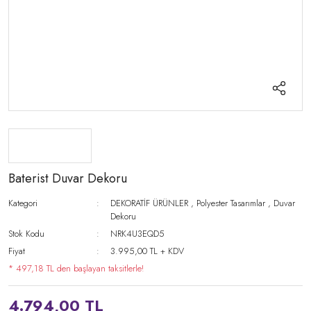
Baterist Duvar Dekoru
Kategori
DEKORATİF ÜRÜNLER
,
Polyester Tasarımlar
,
Duvar
Dekoru
Stok Kodu
NRK4U3EQD5
Fiyat
3.995,00 TL + KDV
* 497,18 TL den başlayan taksitlerle!
4.794,00 TL