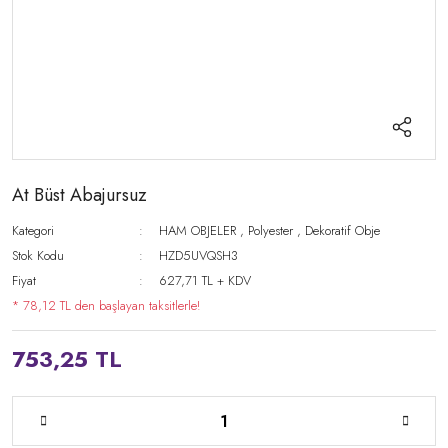
At Büst Abajursuz
Kategori
HAM OBJELER
,
Polyester
,
Dekoratif Obje
Stok Kodu
HZD5UVQSH3
Fiyat
627,71 TL + KDV
* 78,12 TL den başlayan taksitlerle!
753,25 TL