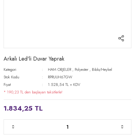
Arkalı Led'li Duvar Yaprak
Kategori
HAM OBJELER
,
Polyester
,
Biblo/Heykel
Stok Kodu
RPRUUH67GW
Fiyat
1.528,54 TL + KDV
* 190,23 TL den başlayan taksitlerle!
1.834,25 TL